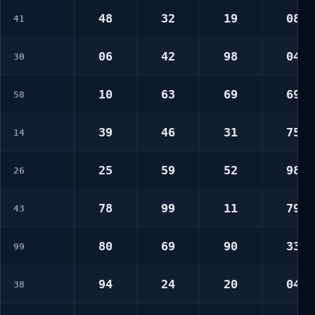
48
32
19
08
41
06
42
98
04
30
10
63
69
69
58
39
46
31
75
14
25
59
52
98
26
78
99
11
79
43
80
69
90
33
99
94
24
20
04
38