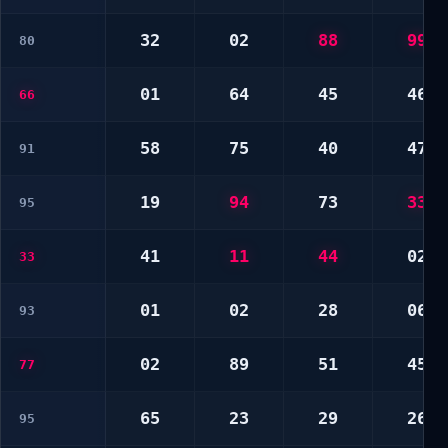
32
02
88
99
80
01
64
45
46
66
58
75
40
47
91
19
94
73
33
95
41
11
44
02
33
01
02
28
06
93
02
89
51
45
77
65
23
29
26
95