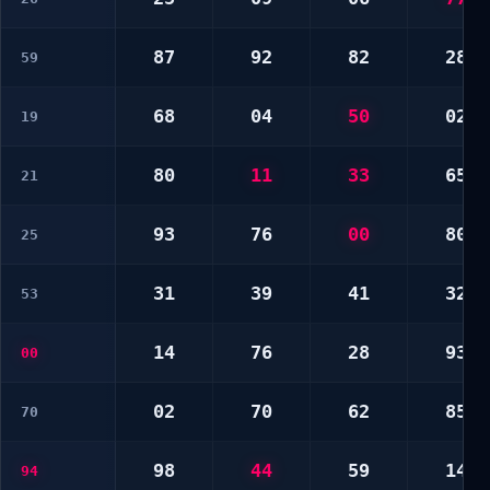
87
92
82
28
59
68
04
50
02
19
80
11
33
65
21
93
76
00
80
25
31
39
41
32
53
14
76
28
93
00
02
70
62
85
70
98
44
59
14
94