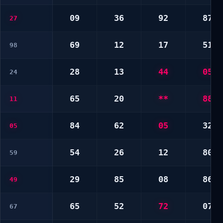
09
36
92
87
27
69
12
17
51
98
28
13
44
05
24
65
20
**
88
11
84
62
05
32
05
54
26
12
80
59
29
85
08
86
49
65
52
72
07
67