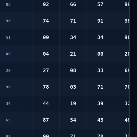
92
66
57
99
88
74
71
91
98
98
09
34
34
98
51
04
21
00
20
00
27
08
33
69
20
78
03
71
70
90
44
19
39
32
34
87
54
43
48
65
90
71
70
73
92