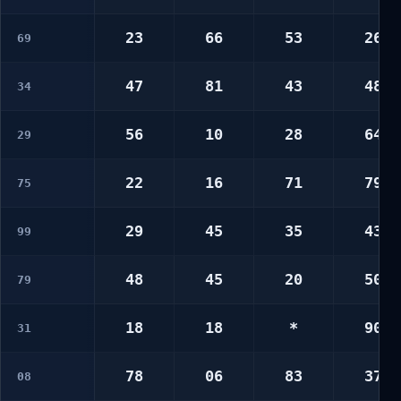
23
66
53
26
69
47
81
43
48
34
56
10
28
64
29
22
16
71
79
75
29
45
35
43
99
48
45
20
50
79
18
18
*
90
31
78
06
83
37
08