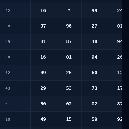
16
*
99
24
82
07
96
27
01
08
81
87
48
94
49
16
01
94
26
00
09
26
60
12
62
29
53
73
17
43
60
02
02
82
01
49
15
59
92
18