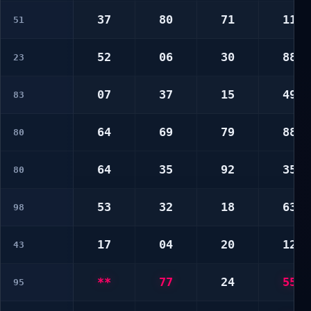
37
80
71
11
51
52
06
30
88
23
07
37
15
49
83
64
69
79
88
80
64
35
92
35
80
53
32
18
63
98
17
04
20
12
43
**
77
24
55
95