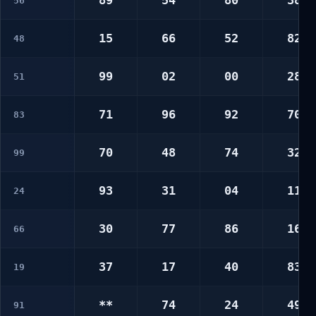
89
54
80
38
56
15
66
52
82
48
99
02
00
28
51
71
96
92
70
83
70
48
74
32
99
93
31
04
11
24
30
77
86
16
66
37
17
40
83
19
**
74
24
49
91