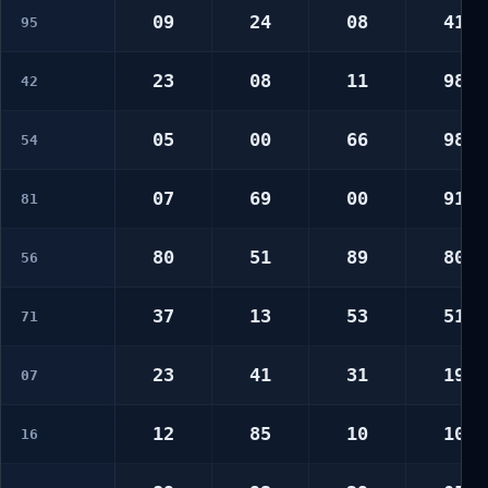
09
24
08
41
95
23
08
11
98
42
05
00
66
98
54
07
69
00
91
81
80
51
89
80
56
37
13
53
51
71
23
41
31
19
07
12
85
10
10
16