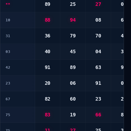
89
25
27
02
**
88
94
08
63
10
36
79
70
47
31
40
45
04
31
03
91
89
63
90
42
20
06
91
04
23
82
60
23
26
67
83
19
66
87
75
11
27
25
39
75