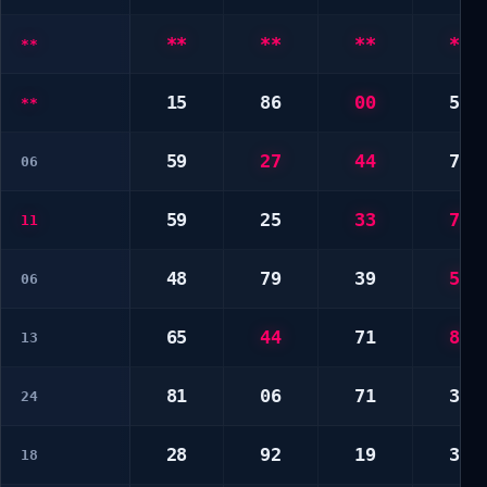
**
**
**
**
**
15
86
00
59
**
59
27
44
75
06
59
25
33
72
11
48
79
39
55
06
65
44
71
88
13
81
06
71
31
24
28
92
19
37
18