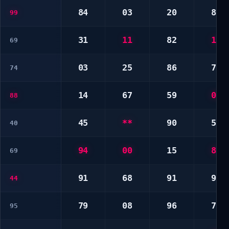
84
03
20
80
99
31
11
82
16
69
03
25
86
70
74
14
67
59
00
88
45
**
90
59
40
94
00
15
88
69
91
68
91
90
44
79
08
96
74
95