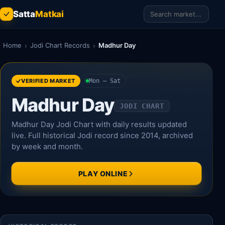
Satta
Matkai
Home
›
Jodi Chart Records
›
Madhur Day
VERIFIED MARKET
Mon – Sat
Madhur Day
JODI CHART
Madhur Day Jodi Chart with daily results updated
live. Full historical Jodi record since 2014, archived
by week and month.
PLAY ONLINE