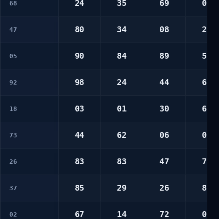
24
35
69
09
68
80
34
08
28
47
90
84
89
50
05
98
24
44
69
92
03
01
30
66
18
44
62
06
00
73
83
83
47
76
26
85
29
26
86
37
67
14
72
07
02