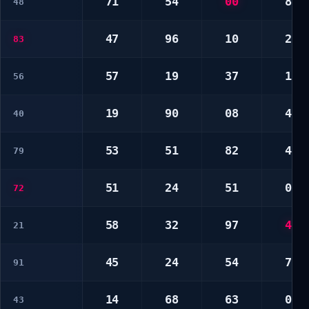
71
54
00
89
48
47
96
10
29
83
57
19
37
14
56
19
90
08
47
40
53
51
82
42
79
51
24
51
08
72
58
32
97
44
21
45
24
54
74
91
14
68
63
07
43