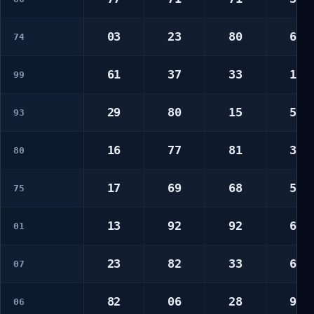
03
23
80
68
74
61
37
33
11
99
29
80
15
59
93
16
77
81
38
80
17
69
68
59
75
13
92
92
61
01
23
82
33
64
07
82
06
28
92
06