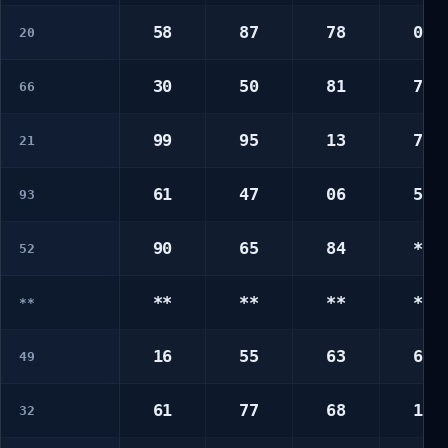
58
87
78
08
20
30
50
81
71
66
99
95
13
71
21
61
47
06
52
93
90
65
84
**
52
**
**
**
**
**
16
55
63
60
49
61
77
68
16
32