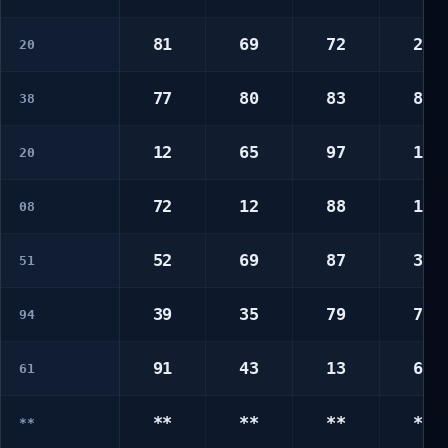
81
69
72
23
20
77
80
83
83
38
12
65
97
19
20
72
12
88
14
08
52
69
87
31
51
39
35
79
71
94
91
43
13
64
61
**
**
**
**
**