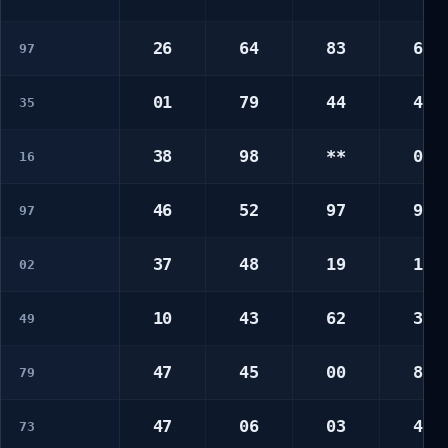
26
64
83
60
97
01
79
44
42
35
38
98
**
06
16
46
52
97
95
97
37
48
19
11
02
10
43
62
34
49
47
45
00
85
79
47
06
03
40
73