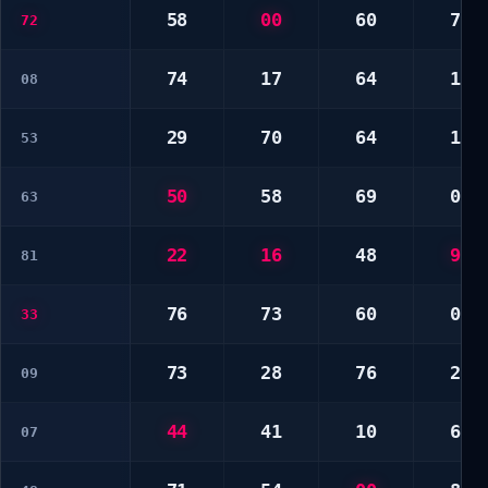
58
00
60
79
72
74
17
64
12
08
29
70
64
19
53
50
58
69
06
63
22
16
48
94
81
76
73
60
07
33
73
28
76
24
09
44
41
10
60
07