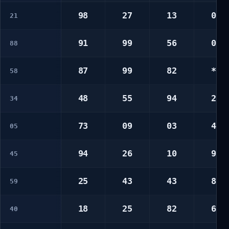
98
27
13
04
21
91
99
56
08
88
87
99
82
**
58
48
55
94
25
34
73
09
03
43
05
94
26
10
95
45
25
43
43
83
59
18
25
82
60
40