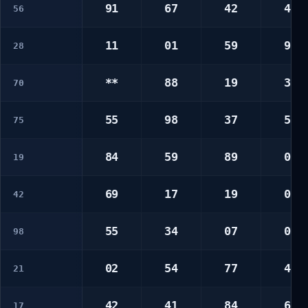
91
67
42
44
56
11
01
59
95
28
**
88
19
33
70
55
98
37
53
75
84
59
89
07
19
69
17
19
03
42
55
34
07
01
98
02
54
77
41
21
42
41
84
60
17