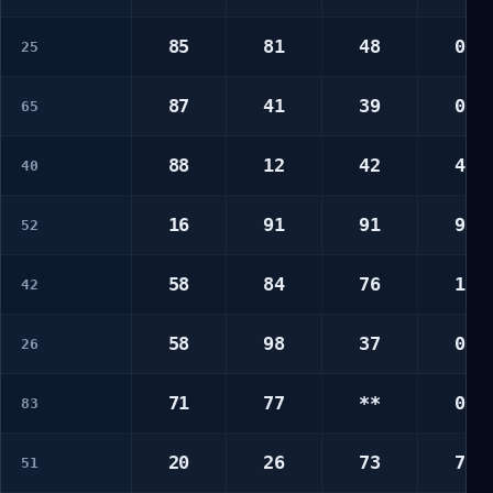
85
81
48
09
25
87
41
39
03
65
88
12
42
41
40
16
91
91
91
52
58
84
76
15
42
58
98
37
06
26
71
77
**
06
83
20
26
73
74
51