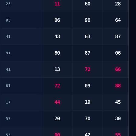
11
60
28
23
06
90
64
93
43
63
87
41
80
87
06
41
13
72
66
41
72
09
88
81
44
19
45
17
20
70
30
57
00
42
55
53