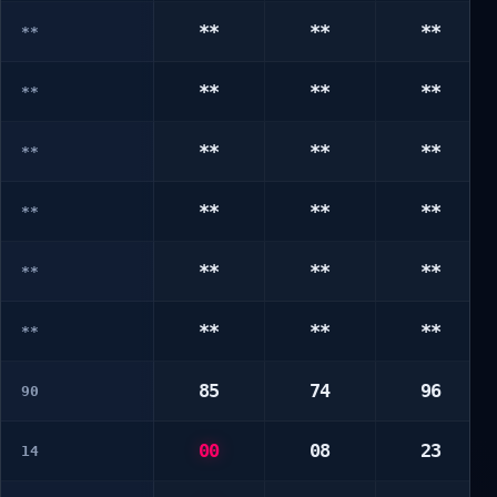
**
**
**
**
**
**
**
**
**
**
**
**
**
**
**
**
**
**
**
**
**
**
**
**
85
74
96
90
00
08
23
14