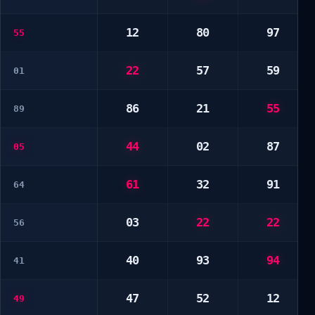
12
80
97
55
22
57
59
01
86
21
55
89
44
02
87
05
61
32
91
64
03
22
22
56
40
93
94
41
47
52
12
49