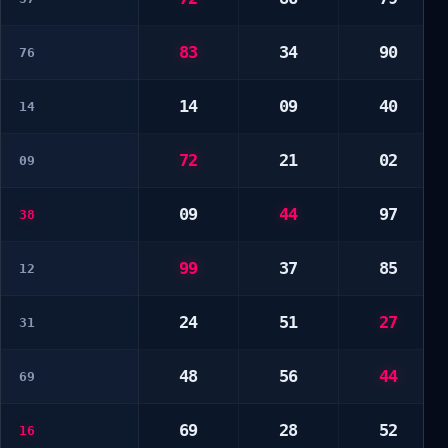
83
34
90
76
14
09
40
14
72
21
02
09
09
44
97
38
99
37
85
12
24
51
27
31
48
56
44
69
69
28
52
16