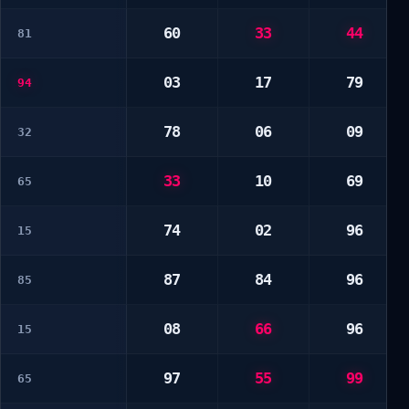
60
33
44
81
03
17
79
94
78
06
09
32
33
10
69
65
74
02
96
15
87
84
96
85
08
66
96
15
97
55
99
65