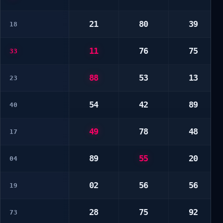
21
80
39
18
11
76
75
33
88
53
13
23
54
42
89
40
49
78
48
17
89
55
20
04
02
56
56
19
28
75
92
73